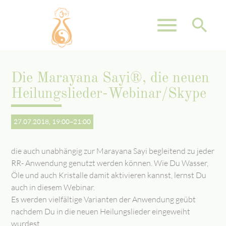
menu
search
Die Marayana Sayi®, die neuen
Suchbegriffe
SUCHEN
Heilungslieder-Webinar/Skype
27.07.2018, 19:00–21:00
die auch unabhängig zur Marayana Sayi begleitend zu jeder
RR- Anwendung genutzt werden können. Wie Du Wasser,
Öle und auch Kristalle damit aktivieren kannst, lernst Du
auch in diesem Webinar.
Es werden vielfältige Varianten der Anwendung geübt
nachdem Du in die neuen Heilungslieder eingeweiht
wurdest.