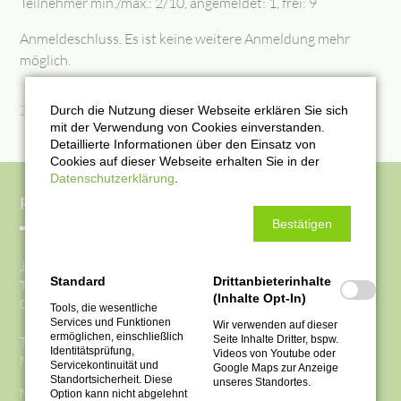
Teilnehmer min./max.: 2/10, angemeldet: 1, frei: 9
Anmeldeschluss. Es ist keine weitere Anmeldung mehr
möglich.
Zurück
Durch die Nutzung dieser Webseite erklären Sie sich
mit der Verwendung von Cookies einverstanden.
Detaillierte Informationen über den Einsatz von
Cookies auf dieser Webseite erhalten Sie in der
Datenschutzerklärung
.
Reiki-Do-Institut Sachsen
Bestätigen
Jörg Töpfer
Standard
Drittanbieterinhalte
Töpferstraße 10
(Inhalte Opt-In)
09669 Frankenberg
Tools, die wesentliche
Services und Funktionen
Wir verwenden auf dieser
ermöglichen, einschließlich
Seite Inhalte Dritter, bspw.
Tel.
0172 3790030
Identitätsprüfung,
Videos von Youtube oder
Mail
info@reiki-do-institut-sachsen.de
Servicekontinuität und
Google Maps zur Anzeige
Standortsicherheit. Diese
unseres Standortes.
Newsletter
Option kann nicht abgelehnt